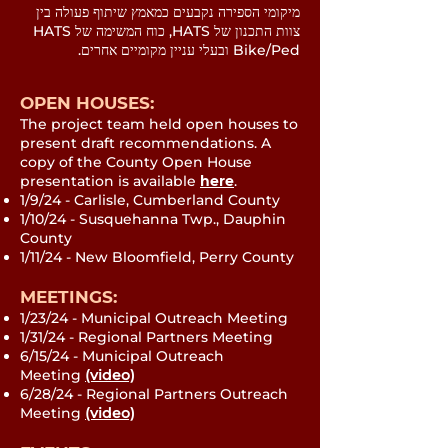
מיקומי הספירה נקבעים כמאמץ שיתוף פעולה בין
צוות התכנון של HATS, כוח המשימה של HATS
Bike/Ped ובעלי עניין מקומיים אחרים.
OPEN HOUSES:
The project team held open houses to
present draft recommendation
s.
A
copy of the County Open House
presentation is available
here
.
1/9/24 - Carlisle, Cumberland County
1/10/24 - Susquehanna Twp., Dauphin
County
1/11/24 - New Bloomfield, Perry County
MEETINGS:
1/23/24 - Municipal Outreach Meeting
1/31/24 - Regional Partners Meeting
6/15/24 - Municipal Outreach
Meeting
(video)
6/28/24 - Regional Partners Outreach
Meeting
(video)