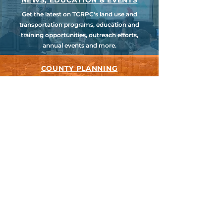
NEWS, EDUCATION & EVENTS
Get the latest on TCRPC's land use and
transportation programs, education and
training opportunities, outreach efforts,
annual events and more.
COUNTY PLANNING
TCRPC provides staff support to the Dauphin
& Perry County Planning Commissions,
promoting smart growth for our
communities while preserving the natural
environment.
HARRISBURG AREA
TRANSPORTATION STUDY
TCRPC is the lead staff agency for HATS, the
federally designated Metropolitan Planning
Organization for Cumberland, Dauphin &
Perry Counties.