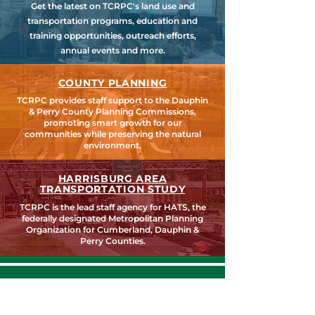
Get the latest on TCRPC's land use and
transportation programs, education and
training opportunities, outreach efforts,
annual events and more.
COUNTY PLANNING
TCRPC provides staff support to the Dauphin
& Perry County Planning Commissions,
promoting smart growth for our
communities while preserving the natural
environment.
HARRISBURG AREA
TRANSPORTATION STUDY
TCRPC is the lead staff agency for HATS, the
federally designated Metropolitan Planning
Organization for Cumberland, Dauphin &
Perry Counties.