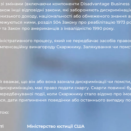
 зі змінами (включаючи компоненти Disadvantage Business E
також інші відповідні закони, які забороняють дискримінац
іку, низького доходу, національності або обмеженого знання 
межуються ними, розділ 504 Закону про реабілітацію 1973 р
 та Закон про американців з інвалідністю 1990 року.
ністративного процесу, який не передбачає засобів правов
омпенсаційну винагороду Скаржнику. Залякування чи помст
й вважає, що він або вона зазнала дискримінації чи помсти
скримінацію, має право подати скаргу. Скарги повинні бу
ередбачуваної події, коли Скаржнику стало відомо про імо
ся, дати припинення поведінки або останнього випадку по
тою:
ті
Міністерство юстиції США