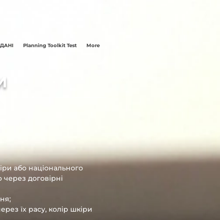
 ДАНІ
Planning Toolkit Test
More
И
кіри або національного
о через договірні
ня;
ерез їх расу, колір шкіри