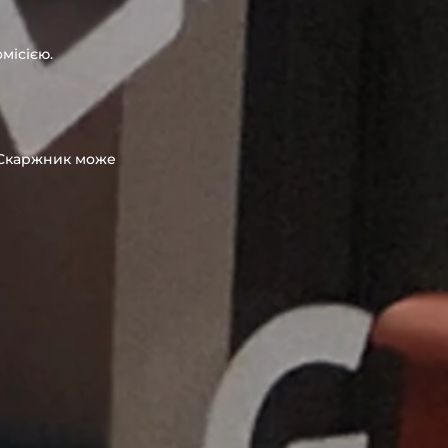
місією.
, Скаржник може