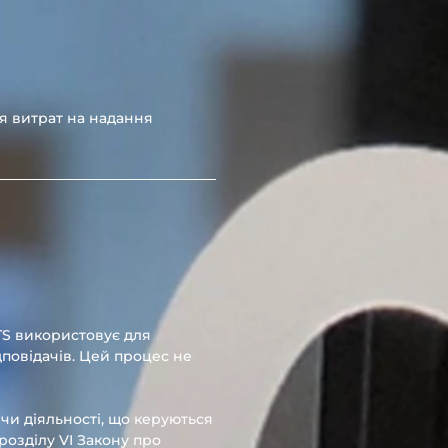
я витрат на надання
TS використовує для
повідачів. Цей процес не
 чи діяльності, що керуються
розділу VI Закону про