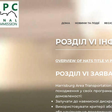
ДОМА
НОВИНИ ТА ПОДІЇ
REGI
РОЗДІЛ VI І
OVERVIEW OF HATS TITLE VI
РОЗДІЛ VI ЗАЯВА
Harrisburg Area Transportati
походження у своїх програмах
домовленості:
Залучати до навмисної дискри
Використовувати критерії або 
або національне походження;