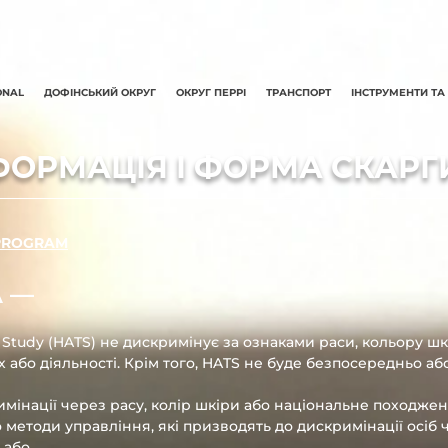
ONAL
ДОФІНСЬКИЙ ОКРУГ
ОКРУГ ПЕРРІ
ТРАНСПОРТ
ІНСТРУМЕНТИ ТА
НФОРМАЦІЯ І ФОРМА СКАРГ
 PROGRAM
 ––
on Study (HATS) не дискримінує за ознаками раси, кольору ш
 або діяльності. Крім того, HATS не буде безпосередньо аб
мінації через расу, колір шкіри або національне походжен
методи управління, які призводять до дискримінації осіб ч
 або,