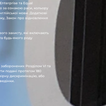
nterprise та Equal
ію за ознакою раси, кольору
англійської мови. Додаткові
оку, Закон про відновлення
ого захисту, які включають
а будь-якого роду
, заборонених Розділом VI та
ти подані протягом 180
вірну дискримінацію, або
ведінки.