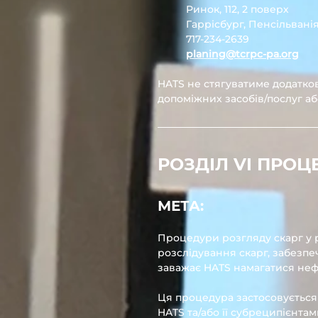
Ринок, 112, 2 поверх
Гаррісбург, Пенсільванія
717-234-2639
planing@tcrpc-pa.org
HATS не стягуватиме додатко
допоміжних засобів/послуг аб
РОЗДІЛ VI ПРОЦ
МЕТА:
Процедури розгляду скарг у 
розслідування скарг, забезп
заважає HATS намагатися неф
Ця процедура застосовується 
HATS та/або її субреципієнта