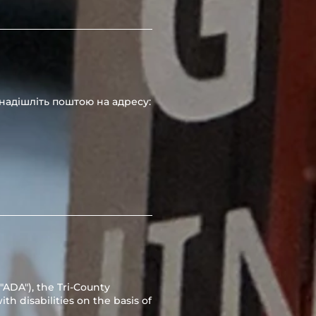
 надішліть поштою на адресу:
("ADA"), the Tri-County
h disabilities on the basis of