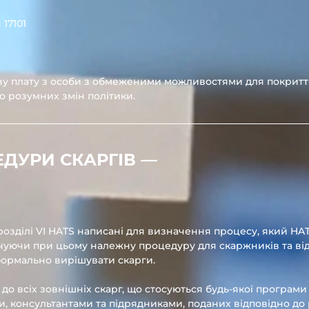
 17101
ву плату з особи з обмеженими можливостями для покритт
о розумних змін політики.
ЕДУРИ СКАРГІВ ––
розділі VI HATS написані для визначення процесу, який HA
ечуючи при цьому належну процедуру для скаржників та від
ормально вирішувати скарги.
до всіх зовнішніх скарг, що стосуються будь-якої програми
ми, консультантами та підрядниками, поданих відповідно до 