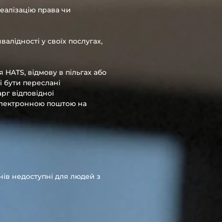
еалізацію права чи
алідності у своїх послугах,
я HATS, відмову в пільгах або
і бути переслані
рг відповідної
I електронною поштою на
енів недоступні для людей з