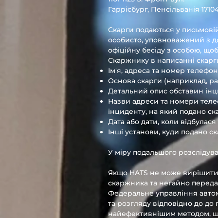
Гаррісбург, Пенсільванія 17104
Скарги подаються у письмові
особисто, уповноважений з д
офіційну бесіду з особою, що
Скаржнику в написанні скарги
Ім'я, адреса та номер телефо
Основа скарги (наприклад, раса
Детальний опис обставин інци
Назви адреси та номери теле
інциденту, на який подано ска
Дата або дати, коли відбулас
Інші установи, куди подано ск
У міру подальшого розслідув
Якщо HATS не може вирішити 
скаржника та негайно переда
Федеральне управління автом
та розгляду відповідно до до 
найефективнішим методом, шв