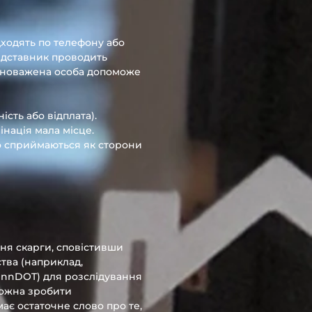
дходять по телефону або
едставник проводить
повноважена особа допоможе
ість або відплата).
нація мала місце.
о сприймаються як сторони
ня скарги, сповістивши
тва (наприклад,
ennDOT) для розслідування
ожна зробити
ає остаточне слово про те,