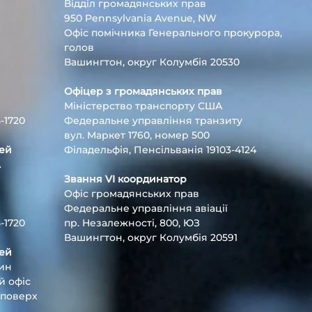
Відділ громадянських прав
950 Pennsylvania Avenue, NW
Офіс помічника Генерального прокурора,
голов
Вашингтон, округ Колумбія 20530
Офіцер з громадянських прав
Міністерство транспорту США
-1720
Федеральне управління транзиту
вул. Маркет 1760, номер 500
тей
Філадельфія, Пенсільванія 19103-4124
А
Звання VI координатор
Офіс громадянських прав
Федеральне управління авіації
-1720
пр. Незалежності, 800, ЮЗ
Вашингтон, округ Колумбія 20591
тей
син
й офіс
 поверх