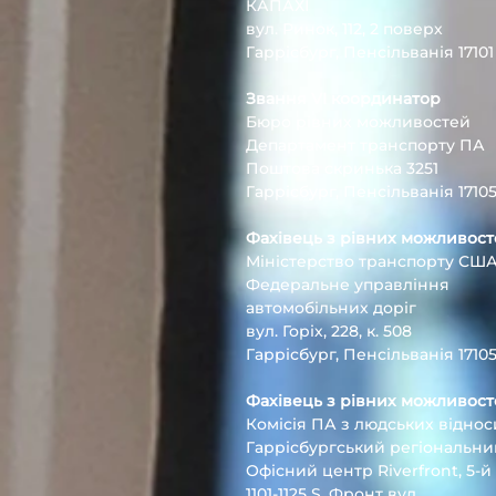
КАПАХІ
вул. Ринок, 112, 2 поверх
Гаррісбург, Пенсільванія 17101
Звання VI координатор
Бюро рівних можливостей
Департамент транспорту ПА
Поштова скринька 3251
Гаррісбург, Пенсільванія 17105
Фахівець з рівних можливос
Міністерство транспорту СШ
Федеральне управління
автомобільних доріг
вул. Горіх, 228, к. 508
Гаррісбург, Пенсільванія 17105
Фахівець з рівних можливос
Комісія ПА з людських відно
Гаррісбургський регіональни
Офісний центр Riverfront, 5-й
1101-1125 S. Фронт вул.