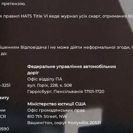
 претензію.
равил HATS Title VI веде журнал усіх скарг, отриманих Ко
ішенням Відповідача і не може дійти неформальної згоди
до:
Федеральне управління автомобільних
доріг
Офіс відділу ПА
-3251
вул. Горіх, 228, к. 508
Гаррісбург, Пенсільванія 17101-1720
зиту
Міністерство юстиції США
ами
Офіс громадянських прав
TCR
810 7th Street, NW
Вашингтон, округ Колумбія 20531
0590