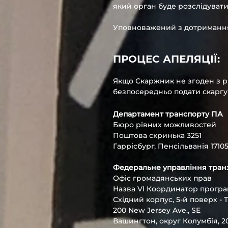
який орган буде розслідувати
Уповноважений з дотримання п
ПРОЦЕС АПЕЛЯЦІЇ:
Якщо Скаржник не згоден з р
безпосередньо подати скаргу 
Департамент транспорту ПА
Бюро рівних можливостей
Поштова скринька 3251
Гаррісбург, Пенсільванія 17105
Федеральне управління тран
Офіс громадянських прав
Назва VI Координатор прогр
Східний корпус, 5-й поверх - 
200 New Jersey Ave., SE
Вашингтон, округ Колумбія, 2