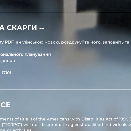
А СКАРГИ --
му PDF
англійською мовою, роздрукуйте його, заповніть та
гіонального планування
ідності
 17101
ICE
nts of title II of the Americans with Disabilities Act of 1990 
TCRPC”) will not discriminate against qualified individuals wit
ms, or activities.