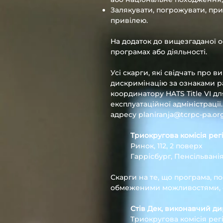
Залякувати, погрожувати, при
привілею.
На додаток до вищезгаданої о
програмах або діяльності.
Усі скарги, які свідчать про 
дискримінацію за ознаками р
координатору HATS Title VI д
експлуатаційної адміністраці
адресу
planiranja@tcrpc-pa.or
Триокругова комісія ре
Ринок, 112, 2 поверх
Гаррісбург, Пенсільванія
Скарги на те, що програма, по
обмеженими можливостями, с
Стів Дек, виконавчий д
Триокругова комісія ре