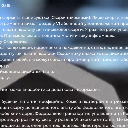
-2515
й формі та підписуються Скаржником(ами). Якщо скарги на
отримання вимог розділу VI або інший уповноважений пр
б надати підставу для письмової скарги. У разі потреби у
. Письмова скарга повинна містити таку інформацію:
ну Скаржника
, колір шкіри, національне походження, стать, вік, інвалідн
денту, які дають підстави Скаржнику вважати, що дискримі
фонів людей, які можуть знати про ймовірний інцидент аб
ргу.
я ймовірна дискримінація.
аргу.
ання може знадобитися додаткова інформація.
будь-які питання неофіційно, Комісія підтвердить отриман
вши скаргу до відповідного штату або федерального агентс
обільних доріг, Федеральне транспортне управління та P
процедур розгляду скарг у розділі VI цього агентства.
Це м
идше за все, електронною поштою. Міністерство юстиції м