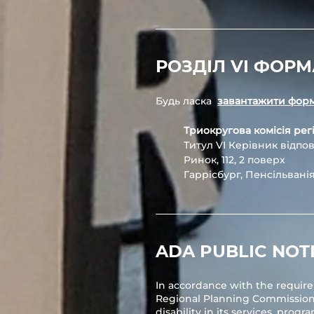
РОЗДІЛ VI ФОРМ
Будь ласка
завантажити фор
Триокругова комісія ре
Титул VI Керівник відпов
Ринок, 112, 2 поверх
Гаррісбург, Пенсільванія
ADA PUBLIC NOT
In accordance with the requireme
Regional Planning Commission (“
disability in its services, progra