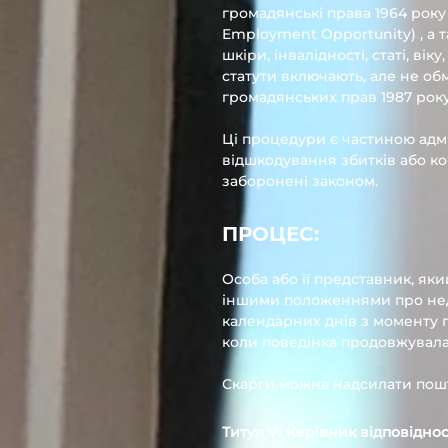
громадянські права 1964 року
Employment Opportunity) , а 
шкіри, інвалідності, статі, в
статути включають, але не об
громадянських прав 1987 року
Ці процедури є частиною адмі
відшкодування збитків або к
заборонені законом.
ПРОЦЕС:
Особа або її представник, яки
іншими положеннями про неди
календарних днів з моменту п
коли поведінка продовжувала
Скарги можна надсилати пош
Титул VI Керівник відповіднос