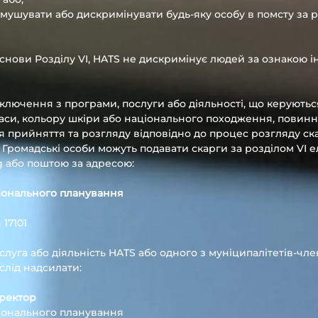
мушувати або дискримінувати будь-яку особу в помсту за р
снови Розділу VI, HATS не дискримінує людей за ознакою інв
виключення з програми, послуги або діяльності, що керуютьс
аси, кольору шкіри або національного походження, повинн
ля прийняття та розгляду відповідно до процес розгляду ска
ї. Громадські особи можуть подавати скарги за розділом V
g
або поштою за адресою:
гіонального планування
 17101
слуга або діяльність HATS або одного з муніципалітетів-чл
лід надсилати:
иректор
гіонального планування