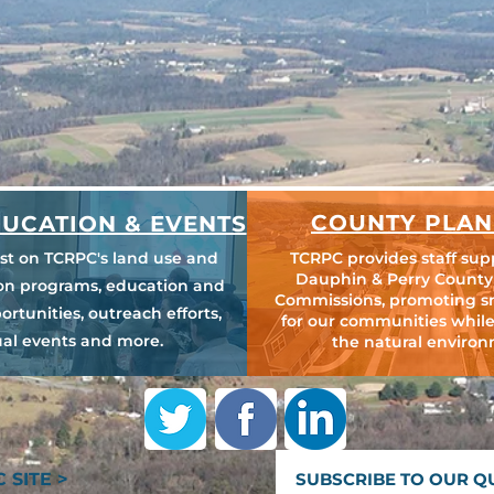
COUNTY PLAN
UCATION & EVENTS
est on TCRPC's land use and
TCRPC provides staff sup
Dauphin & Perry County
ion programs, education and
Commissions, promoting s
ortunities, outreach efforts,
for our communities while
al events and more.
the natural environ
 SITE >
SUBSCRIBE TO OUR Q