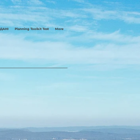
 ДАНІ
Planning Toolkit Test
More