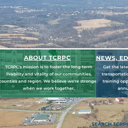
ABOUT TCRPC
NEWS, ED
TCRPC's mission is to foster the long-term
Get the lat
livability and vitality of our communities,
transportat
counties and region. We believe we're stronger
training opp
when we work together.
annu
SEARCH TCRPC