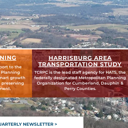
NING
HARRISBURG AREA
TRANSPORTATION STUDY
port to the
 Planning
TCRPC is the lead staff agency for HATS, the
mart growth
federally designated Metropolitan Planning
 preserving
Organization for Cumberland, Dauphin &
ment.
Perry Counties.
UARTERLY NEWSLETTER >