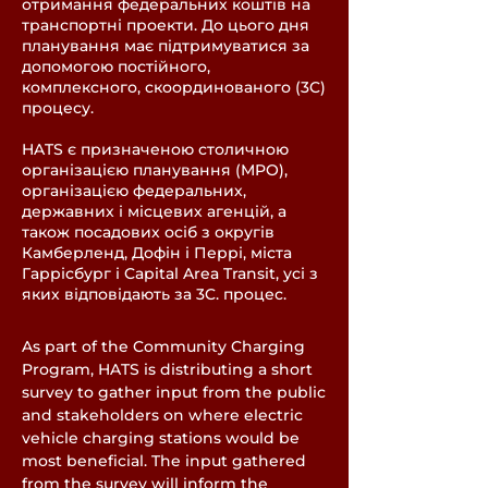
отримання федеральних коштів на
транспортні проекти. До цього дня
планування має підтримуватися за
допомогою постійного,
комплексного, скоординованого (3C)
процесу.
HATS є призначеною столичною
організацією планування (MPO),
організацією федеральних,
державних і місцевих агенцій, а
також посадових осіб з округів
Камберленд, Дофін і Перрі, міста
Гаррісбург і Capital Area Transit, усі з
яких відповідають за 3C. процес.
As part of the Community Charging
Program, HATS is distributing a short
survey to gather input from the public
and stakeholders on where electric
vehicle charging stations would be
most beneficial. The input gathered
from the survey will inform the