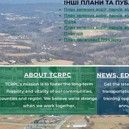
ІНШІ ПЛАНИ ТА ПУБЛ
План зелених доріг, парків, в
План зелених доріг, парків, ві
Фонд
План зелених доріг, парків, ві
План дій
План каналізації 1994 року
ABOUT TCRPC
NEWS, ED
TCRPC's mission is to foster the long-term
Get the lat
livability and vitality of our communities,
transportat
counties and region. We believe we're stronger
training opp
when we work together.
annu