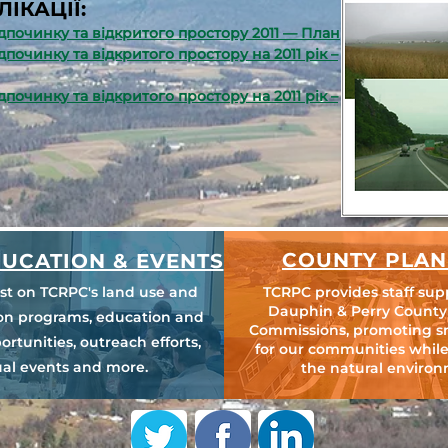
ІКАЦІЇ:
ідпочинку та відкритого простору 2011 — План
дпочинку та відкритого простору на 2011 рік –
дпочинку та відкритого простору на 2011 рік –
COUNTY PLAN
UCATION & EVENTS
est on TCRPC's land use and
TCRPC provides staff sup
Dauphin & Perry County
ion programs, education and
Commissions, promoting s
ortunities, outreach efforts,
for our communities while
al events and more.
the natural environ