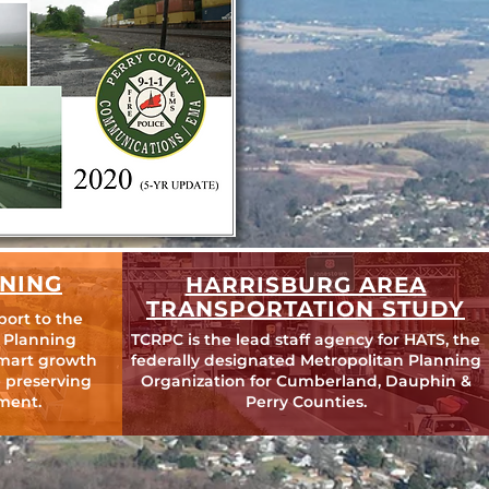
NING
HARRISBURG AREA
TRANSPORTATION STUDY
port to the
 Planning
TCRPC is the lead staff agency for HATS, the
mart growth
federally designated Metropolitan Planning
 preserving
Organization for Cumberland, Dauphin &
ment.
Perry Counties.