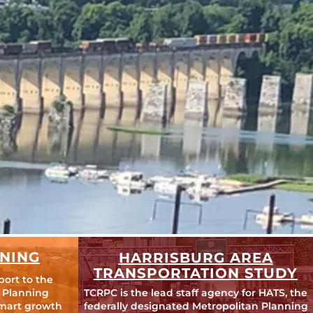
NING
HARRISBURG AREA
TRANSPORTATION STUDY
port to the
 Planning
TCRPC is the lead staff agency for HATS, the
mart growth
federally designated Metropolitan Planning