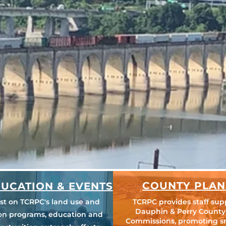
COUNTY PLAN
UCATION & EVENTS
est on TCRPC's land use and
TCRPC provides staff sup
Dauphin & Perry County
ion programs, education and
Commissions, promoting s