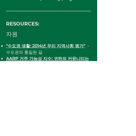
​RESOURCES:
자원
"수도권 생활: 2014년 우리 지역사회 평가"
-
수도권의 통일된 길
AARP 거주 가능성 지수: 귀하의 커뮤니티는
얼마나 살기 좋은가요?
TCRPC has begun work on the next
update to the Regional Growth
Management Plan (RGMP), which is
the foundation of TCRPC’s regional
planning program.
We are in midst of the public
engagement process, which will play
a key role in guiding the plan’s