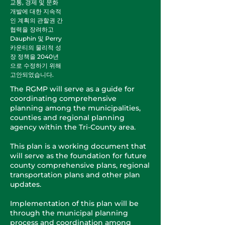
교통, 경제 및 문화
개발에 대한 지속적
인 계획의 관할권 간
협력을 장려하고
Dauphin 및 Perry
카운티의 물리적 성
장 정책을 2040년
으로 수정하기 위해
고안되었습니다.
The RGMP will serve as a guide for
coordinating comprehensive
planning among the municipalities,
counties and regional planning
agency within the Tri-County area.
This plan is a working document that
will serve as the foundation for future
county comprehensive plans, regional
transportation plans and other plan
updates.
Implementation of this plan will be
through the municipal planning
process and coordination among