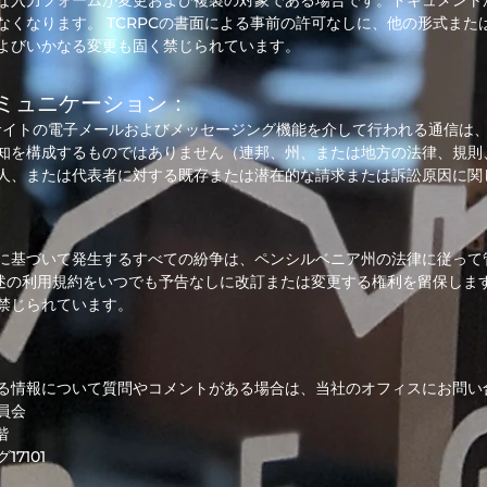
な入力フォームが変更および複製の対象である場合です。ドキュメントが
なくなります。 TCRPCの書面による事前の許可なしに、他の形式ま
よびいかなる変更も固く禁じられています。
ミュニケーション：
サイトの電子メールおよびメッセージング機能を介して行われる通信は、
知を構成するものではありません（連邦、州、または地方の法律、規則、
人、または代表者に対する既存または潜在的な請求または訴訟原因に関
に基づいて発生するすべての紛争は、ペンシルベニア州の法律に従って
前述の利用規約をいつでも予告なしに改訂または変更する権利を留保します
禁じられています。
る情報について質問やコメントがある場合は、当社のオフィスにお問い
員会
階
7101