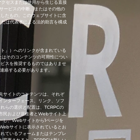
アクセスまたは使用から生じる直接
サービスの中断、またはその他の
生したもの。このウェブサイトに含
または代表者による法的助言を構成
イト」）へのリンクが含まれている
またはそのコンテンツの可用性につい
ービスを推奨するものではありませ
連絡する必要があります。
先サイトのコンテンツは、それぞ
インターフェース、リンク、ソフ
れらの選択と配置は、TCRPCの
市民および居住者とWebサイト上
し、Webサイトから1ページを
Webサイトに表示されているとお
されているフォームまたはテンプレ