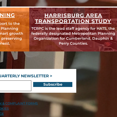
NING
HARRISBURG AREA
TRANSPORTATION STUDY
port to the
 Planning
TCRPC is the lead staff agency for HATS, the
mart growth
federally designated Metropolitan Planning
 preserving
Organization for Cumberland, Dauphin &
ment.
Perry Counties.
UARTERLY NEWSLETTER >
Subscribe
ON & COMPLAINT FORMS
OKIES
GE