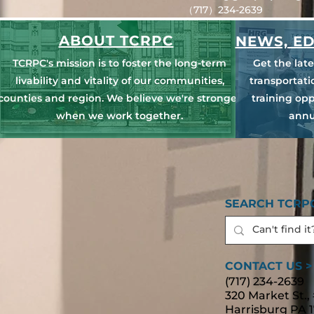
（717）234-2639
ABOUT TCRPC
NEWS, ED
TCRPC's mission is to foster the long-term
Get the lat
livability and vitality of our communities,
transportat
counties and region. We believe we're stronger
training opp
when we work together.
annu
SEARCH TCRPC
CONTACT US >
(717) 234-2639
320 Market St.,
Harrisburg PA 1