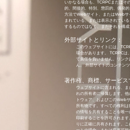
いかなる場合も、TCRPCまたは
的、間接的、特別、懲罰的、偶発的
方法でWebサイト、またはWeb
まれている、または表示されている
するものではなく、またそれを構成
外部サイトとリンク：
このウェブサイトには、TC
場合があります。 TCRP
て責任を負いません。リンク
ん。
外部サイトのコンテンツ
著作権、商標、サービス
ウェブサイトに含まれる、ま
れの所有者に帰属します。他
トウェア、およびこのWeb
所有物です。すべての権利は
の情報を共有することを唯一
印刷することを許可されます
りに正確に共有されます。こ