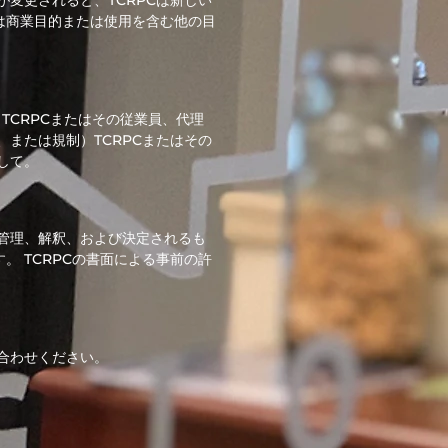
変更されると、TCRPCは新しい
たは商業目的または使用を含む他の目
TCRPCまたはその従業員、代理
または規制）TCRPCまたはその
して。
管理、解釈、および決定されるも
。 TCRPCの書面による事前の許
合わせください。