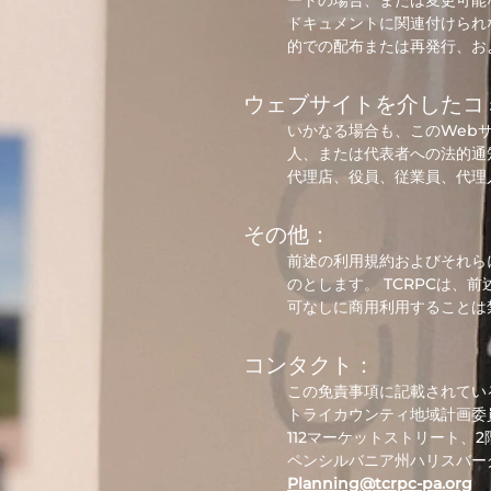
ートの場合、または変更可能
ドキュメントに関連付けられ
的での配布または再発行、お
ウェブサイトを介したコ
いかなる場合も、このWeb
人、または代表者への法的通
代理店、役員、従業員、代理
その他：
前述の利用規約およびそれら
のとします。 TCRPCは、
可なしに商用利用することは
コンタクト：
この免責事項に記載されてい
トライカウンティ地域計画委
112マーケットストリート、2
ペンシルバニア州ハリスバーグ1
Planning@tcrpc-pa.org