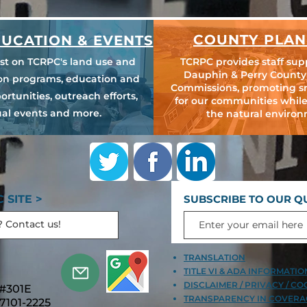
COUNTY PLAN
UCATION & EVENTS
est on TCRPC's land use and
TCRPC provides staff sup
Dauphin & Perry County
ion programs, education and
Commissions, promoting s
ortunities, outreach efforts,
for our communities while
al events and more.
the natural environ
 SITE >
SUBSCRIBE TO OUR Q
TRANSLATION
TITLE VI & ADA INFORMATI
DISCLAIMER / PRIVACY / CO
 #301E
TRANSPARENCY IN COVERA
7101-2225