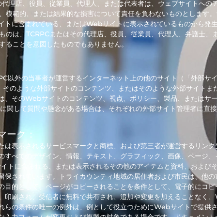
その代理店、役員、従業員、代理人、または代表者は、ウェブサイトへの
、模範的、または結果的な損害について責任を負わないものとします。
サイトに含まれている、またはWebサイトに表示されているものから発
ものは、TCRPCまたはその代理店、役員、従業員、代理人、弁護士、
することを意図したものでもありません。
RPC以外の当事者が運営するインターネット上の他のサイト（「外部サ
Cは、そのような外部サイトのコンテンツ、またはそのような外部サイト
は、そのWebサイトのコンテンツ、視点、ポリシー、製品、またはサ
に関して質問や懸念がある場合は、それぞれの外部サイト管理者に直接
マーク：
たは表示されるサービスマークと商標、および第三者が運営するリンク
のすべてのデザイン、情報、テキスト、グラフィック、画像、ページ、
サイトに含まれる、または表示されるその他のアイテムと資料、およびそ
留保されています。トライカウンティ地域の居住者および市民は、他の
の目的として、ページがコピーされることを条件として、電子的にコピー
。印刷され、受信者に無料で共有され、追加や変更を加えることなく、
れらの条件の唯一の例外は、例として役立つためにWebサイトで提供