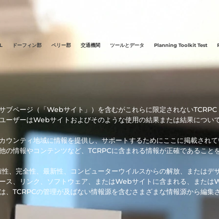
L
ドーフィン郡
ペリー郡
交通機関
ツールとデータ
Planning Toolkit Test
ブページ（「Webサイト」）を含むがこれらに限定されないTCRPC
ユーザーはWebサイトおよびそのような使用の結果または結果につい
カウンティ地域に情報を提供し、サポートするためにここに掲載されてい
他の情報やコンテンツなど、TCRPCに含まれる情報が正確であること
正確性、完全性、最新性、コンピューターウイルスからの解放、またはデ
ース、リンク、ソフトウェア、またはWebサイトに含まれる、またはW
は、TCRPCの管理が及ばない情報源を含むさまざまな情報源から編集