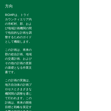
方向
RGMPは、トライ
カウンティエリア内
の市町村、郡、およ
び地域計画機関の間
で包括的な計画を調
整するためのガイド
として機能します。
この計画は、将来の
郡の総合計画、地域
の交通計画、および
その他の計画の更新
の基礎となる作業文
書です。
この計画の実施は、
地方自治体の計画プ
ロセスとさまざまな
機関間の調整を通じ
て行われます。この
計画は、将来の開発
目標と戦略を策定す