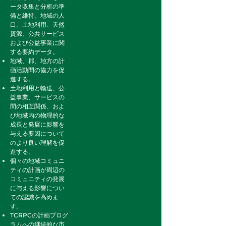
ータ収集と分析の準
備と維持。地域の人
口、土地利用、天然
資源、公共サービス
および公益事業に関
する要約データ。
地域、郡、地方の計
画活動間の協力を促
進する。
土地利用と輸送、公
益事業、サービスの
間の相互関係、およ
び地域内の物理的な
成長と発展に影響を
与える要因について
のより良い理解を促
進する。
個々の地域コミュニ
ティの計画が周辺の
コミュニティの発展
に与える影響につい
ての認識を高めま
す。
TCRPCの計画プログ
ラムへの継続的な市