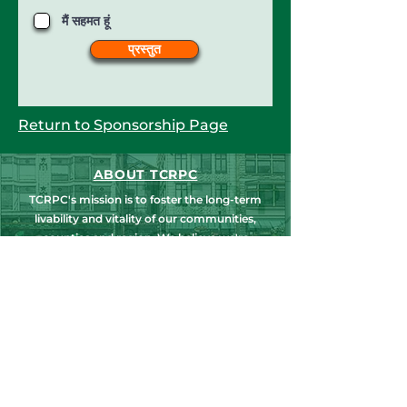
मैं सहमत हूं
प्रस्तुत
Return to Sponsorship P
age
ABOUT TCRPC
TCRPC's mission is to foster the long-term
livability and vitality of our communities,
counties and region. We believe we're
stronger when we work together.
NEWS, EDUCATION & EVENTS
Get the latest on TCRPC's land use and
transportation programs, education and
training opportunities, outreach efforts,
annual events and more.