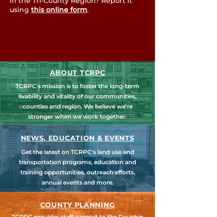
in the Tri-County Region? Report it
using
this online form
.
ABOUT TCRPC
TCRPC's mission is to foster the long-term
livability and vitality of our communities,
counties and region. We believe we're
stronger when we work together.
NEWS, EDUCATION & EVENTS
Get the latest on TCRPC's land use and
transportation programs, education and
training opportunities, outreach efforts,
annual events and more.
COUNTY PLANNING
TCRPC provides staff support to the Dauphin