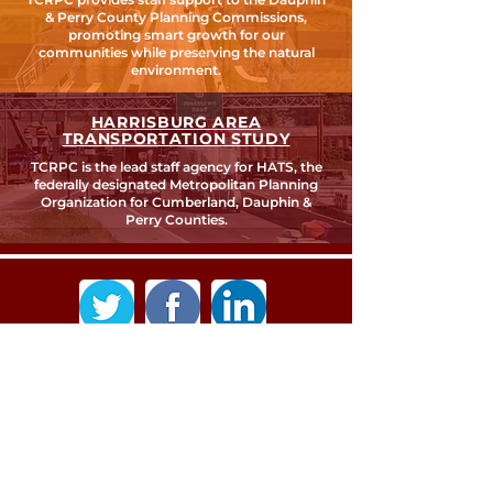
& Perry County Planning Commissions,
promoting smart growth for our
communities while preserving the natural
environment.
HARRISBURG AREA
TRANSPORTATION STUDY
TCRPC is the lead staff agency for HATS, the
federally designated Metropolitan Planning
Organization for Cumberland, Dauphin &
Perry Counties.
SEARCH TCRPC SITE >
SUBSCRIBE TO OUR QUARTERLY
NEWSLETTER >