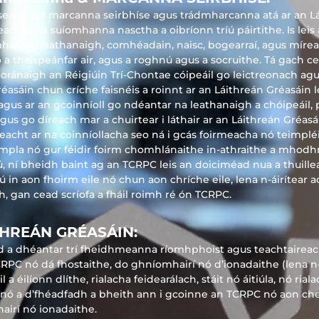
i seach iad marcanna seirbhíse agus trádmharcanna atá ar an L
neachar na suíomhanna nasctha a oibríonn tríú páirtithe. Is le
íomhánna, leathanaigh, comhéadain, naisc, bogearraí, agus mírea
a thaispeánfar air, agus a roghnú agus a socruithe. Tá gach ce
oránaigh an Réigiúin Trí-Chontae cóipeáil go leictreonach agu
réasáin chun críche faisnéis a roinnt ar an Láithreán Gréasáin 
agus ar an gcoinníoll go ndéantar na leathanaigh a chóipeáil, 
agus go díreach mar a chuirtear i láthair ar an Láithreán Gréas
eacht ar na coinníollacha seo ná i gcás foirmeacha nó teimpléid
pla nó gur féidir foirm chomhlánaithe in-athraithe a mhodh
 ní bheidh baint ag an TCRPC leis an doiciméad nua a thuillea
ú in aon fhoirm eile nó chun aon chríche eile, lena n-áirítear a
 gan cead scríofa a fháil roimh ré ón TCRPC.
THREÁN GRÉASÁIN:
 a dhéantar trí fheidhmeanna ríomhphoist agus teachtaireac
TCRPC nó dá fhostaithe, do ghníomhairí nó d’ionadaithe (lena n
l a éilíonn dlíthe, rialacha feidearálach, stáit nó áitiúla, nó ri
 nó a d’fhéadfadh a bheith ann i gcoinne an TCRPC nó aon c
hairí nó ionadaithe.