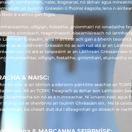
hanaigh, comhéadain, naisc, bogearraí, nó ábhair agus míreanna
Tiomsaíodh an Suíomh Gréasáin ó fhoinsí éagsúla, lena n-áirítea
féidir é a athrú gan fógra.
aireachtaí, oifigigh, fostaithe, gníomhairí nó ionadaithe faoi
peisialta, pionósach, teagmhasach, eiseamláireach nó iarmhart
n Láithreán Gréasáin, lena n-áirítear ach gan a bheith teoranta
craíonn as an Láithreán Gréasáin nó as aon rud atá ar an Láithr
 Gréasáin seo nó atá ar taispeáint ar an Láithreán Gréasáin seo 
omhaireachtaí, oifigigh, fostaithe, gníomhairí, aturnaetha n
RACHA & NAISC:
hreáin eile ar an Idirlíon a oibríonn páirtithe seachas an TCRP
éasáin seo. Níl an TCRPC freagrach as ábhar aon Láithreáin Sea
án Seachtracha sin nó as a n-inneachar. Ní ionann nasc agus f
r tháirgí nó ar sheirbhísí an tsuímh Ghréasáin sin.
Má tá ceist
achtraigh, ba cheart duit dul i dteagmháil go díreach le riar
harcanna & MARCANNA SEIRBHÍSE: