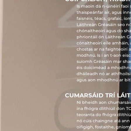
Is maoin dá n-úinéirí fao
thaispeánfar air, agus in
faisnéis, téacs, grafaic, 
Láithreán Gréasáin seo nó 
chónaitheoirí agus do sha
phriontáil ón Láithreán G
cónaitheoirí eile amháin, 
chostas ar na faighteoirí 
modhnú. Is í an t-aon eisc
suíomh Gréasáin mar sham
éis doiciméad a mhodhnú,
dháileadh nó ar athfhoilsi
agus aon mhodhnú ar bith,
CUMARSÁID TRÍ LÁI
Ní bheidh aon chumarsáid
ina fhógra dlíthiúil don 
teoranta do fhógra dlíthiúi
nó cúis chaingne atá ann
oifigigh, fostaithe, gníom