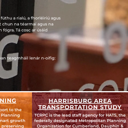
thu a rialú, a fhorléiriú agus
t chun na téarmaí agus na
 fógra. Tá cosc ar úsáid
éan teagmháil lenár n-oifig:
NING
HARRISBURG AREA
TRANSPORTATION STUDY
port to the
 Planning
TCRPC is the lead staff agency for HATS, the
mart growth
federally designated Metropolitan Planning
 preserving
Organization for Cumberland, Dauphin &