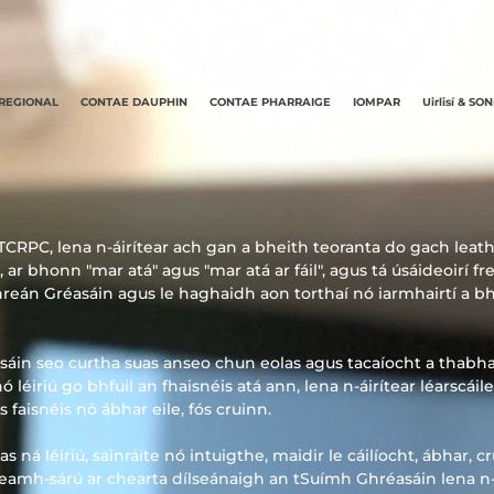
REGIONAL
CONTAE DAUPHIN
CONTAE PHARRAIGE
IOMPAR
Uirlisí & SO
TCRPC, lena n-áirítear ach gan a bheith teoranta do gach lea
 ar bhonn "mar atá" agus "mar atá ar fáil", agus tá úsáideoirí 
threán Gréasáin agus le haghaidh aon torthaí nó iarmhairtí a b
asáin seo curtha suas anseo chun eolas agus tacaíocht a thabha
éiriú go bhfuil an fhaisnéis atá ann, lena n-áirítear léarscáile
faisnéis nó ábhar eile, fós cruinn.
á léiriú, sainráite nó intuigthe, maidir le cáilíocht, ábhar, cr
neamh-sárú ar chearta dílseánaigh an tSuímh Ghréasáin lena n-á