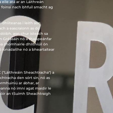
 eile atá ar an Láithreán
r foinsí nach bhfuil smacht ag
 dhliteanas i leith aon
ach a eascraíonn as do
 dóibh. aon chur isteach sa
eán Gréasáin nó a thaispeánfar
ina chomhairle dhlíthiúil ón
ó ionadaithe nó a bheartaítear
C ("Láithreáin Sheachtracha") a
chtracha den sórt sin, nó as
ormhuiniú ar ábhar, ar
eanna nó imní agat maidir le
thóir an tSuímh Sheachtraigh