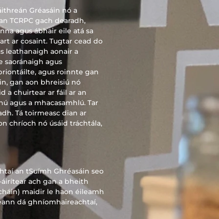
áithreán Gréasáin nó a
is an TCRPC gach dearadh,
nna agus ábhair eile atá sa
art ar cosaint. Tugtar cead do
s leathanaigh aonair a
le saoránaigh agus
priontáilte, agus roinnte gan
áin, gan aon bhreisiú nó
 a chuirtear ar fáil ar an
nú agus a mhacasamhlú. Tar
dh. Tá toirmeasc dian ar
on chríoch nó úsáid tráchtála,
htaí an tSuímh Ghréasáin seo
-áirítear ach gan a bheith
alacháin) maidir le haon éileamh
heann dá ghníomhaireachtaí,