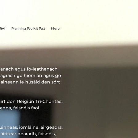
NRAÍ
Planning Toolkit Test
More
thanach agus fo-leathanach
freagrach go hiomlán agus go
haineann le húsáid den sórt
irt don Réigiún Trí-Chontae.
anna, faisnéis faoi
uinneas, iomláine, airgeadra,
irítear dearadh, faisnéis,