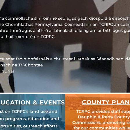
a coinníollacha sin roimhe seo agus gach díospóid a eireoidh fú
the Chomhlathas Pennsylvania. Coimeádann an TCRPC an cear
hreithniú agus a athrú ar bhealach eile ag am ar bith agus gan
 a fháil roimh ré ón TCRPC.
mí agat faoin bhfaisnéis a chuirtear i láthair sa Séanadh seo, d
únach na Trí-Chontae
 hUrlár
COUNTY PLAN
UCATION & EVENTS
est on TCRPC's land use and
TCRPC provides staff sup
Dauphin & Perry County
ion programs, education and
Commissions, promoting s
ortunities, outreach efforts,
for our communities while