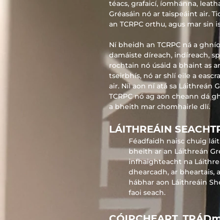
téacs, grafaicí, íomhánna, leat
Gréasáin nó ar taispeáint air. 
an TCRPC orthu, agus mar sin is 
Ní bheidh an TCRPC ná a ghníomh
damáiste díreach, indíreach, s
rochtain nó úsáid a bhaint as a
tseirbhís, nó ar shlí eile a eas
air. Níl aon ní atá sa Láithreán
TCRPC nó ag aon cheann dá ghní
a bheith mar chomhairle dlí.
LÁITHREÁIN SEACHT
Féadfaidh naisc chuig láit
bheith ar an Láithreán Gr
infhaighteacht na Láithre
dhearcadh, ar bheartais, a
hábhar aon Láithreáin She
faoi seach.
CÓIPCHEART, TRÁDm