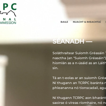
BAILE
NUACHT & IMEACHTAÍ
SÉANADH ––
Soláthraítear Suíomh Gréasáin 
nasctha (an "Suíomh Gréasáin"),
hiomlán as a n-úsáid as an Lái
sin.
Tá an t-eolas ar an suíomh Gré
Ní thugann an TCRPC baránta nó l
phleananna nó tionscadail, agus 
Ní thugann TCRPC aon bharántas n
saoirse ó víreas ríomhaire, nó 