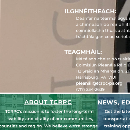
ILGHNÉITHEACH:
Déanfar na téarmaí agus n
a chinneadh do réir dhlí
coinníollacha thuas a athb
tráchtála gan cead scríofa
TEAGMHÁIL:
Má tá aon cheist nó tuairi
Coimisiún Pleanála Réigi
112 Sráid an Mhargaidh, 2ú
Harrisburg, PA 17101
pleanáil@tcrpc-pa.org
(717) 234-2639
ABOUT TCRPC
NEWS, ED
TCRPC's mission is to foster the long-term
Get the lat
livability and vitality of our communities,
transportat
counties and region. We believe we're stronger
training opp