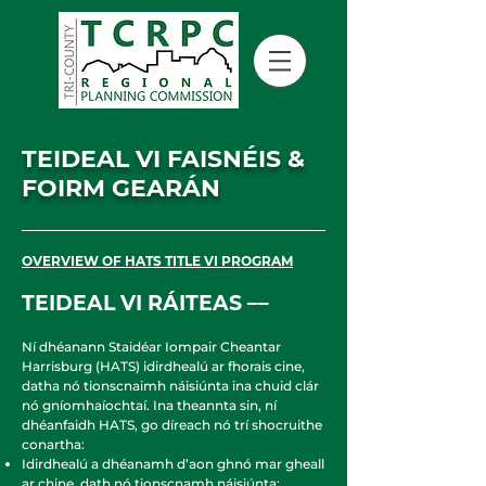
TEIDEAL VI FAISNÉIS &
FOIRM GEARÁN
OVERVIEW OF HATS TITLE VI PROGRAM
TEIDEAL VI RÁITEAS ––
Ní dhéanann Staidéar Iompair Cheantar
Harrisburg (HATS) idirdhealú ar fhorais cine,
datha nó tionscnaimh náisiúnta ina chuid clár
nó gníomhaíochtaí. Ina theannta sin, ní
dhéanfaidh HATS, go díreach nó trí shocruithe
conartha:
Idirdhealú a dhéanamh d’aon ghnó mar gheall
ar chine, dath nó tionscnamh náisiúnta;