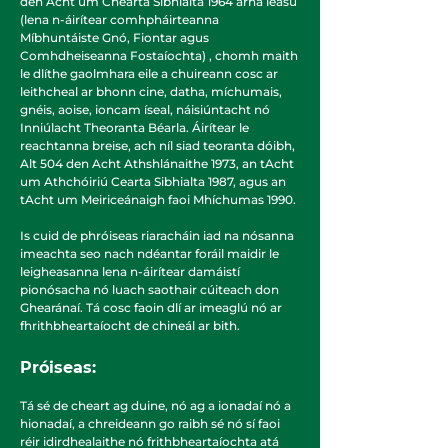
den Acht um Chearta Sibhialta 1964 arna leasú
(lena n-áirítear comhpháirteanna
Míbhuntáiste Gnó, Fiontar agus
Comhdheiseanna Fostaíochta) , chomh maith
le dlíthe gaolmhara eile a chuireann cosc ar
leithcheal ar bhonn cine, datha, míchumais,
gnéis, aoise, ioncam íseal, náisiúntacht nó
Inniúlacht Theoranta Béarla. Áirítear le
reachtanna breise, ach níl siad teoranta dóibh,
Alt 504 den Acht Athshlánaithe 1973, an tAcht
um Athchóiriú Cearta Sibhialta 1987, agus an
tAcht um Meiriceánaigh faoi Mhíchumas 1990.
Is cuid de phróiseas riaracháin iad na nósanna
imeachta seo nach ndéantar foráil maidir le
leigheasanna lena n-áirítear damáistí
pionósacha nó luach saothair cúiteach don
Ghearánaí. Tá cosc faoin dlí ar imeaglú nó ar
fhrithbheartaíocht de chineál ar bith.
Próiseas:
Tá sé de cheart ag duine, nó ag a ionadaí nó a
hionadaí, a chreideann go raibh sé nó sí faoi
réir idirdhealaithe nó frithbheartaíochta atá