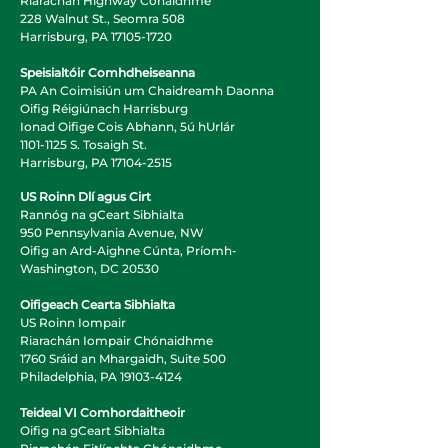
Riarachán Highway Cónaidhme
228 Walnut St., Seomra 508
Harrisburg, PA
17105-1720
Speisialtóir Comhdheiseanna
PA An Coimisiún um Chaidreamh Daonna
Oifig Réigiúnach Harrisburg
Ionad Oifige Cois Abhann, 5ú hUrlár
1101-1125
S. Tosaigh St.
Harrisburg, PA
17104-2515
US Roinn Dlí agus Cirt
Rannóg na gCeart Sibhialta
950 Pennsylvania Avenue, NW
Oifig an Ard-Aighne Cúnta, Príomh-
Washington, DC 20530
Oifigeach Cearta Sibhialta
US Roinn Iompair
Riarachán Iompair Chónaidhme
1760 Sráid an Mhargaidh, Suite 500
Philadelphia, PA
19103-4124
Teideal VI Comhordaitheoir
Oifig na gCeart Sibhialta