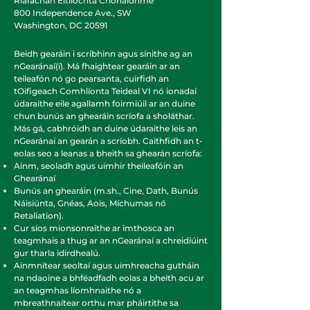
Riarachán Eitlíochta Chónaidhme
800 Independence Ave., SW
Washington, DC 20591
Beidh gearáin i scríbhinn agus sínithe ag an
nGearánaí(í). Má fhaightear gearáin ar an
teileafón nó go pearsanta, cuirfidh an
tOifigeach Comhlíonta Teideal VI nó ionadaí
údaraithe eile agallamh foirmiúil ar an duine
chun bunús an ghearáin scríofa a sholáthar.
Más gá, cabhróidh an duine údaraithe leis an
nGearánaí an gearán a scríobh. Caithfidh an t-
eolas seo a leanas a bheith sa ghearán scríofa:
Ainm, seoladh agus uimhir theileafóin an
Ghearánaí
Bunús an ghearáin (m.sh., Cine, Dath, Bunús
Náisiúnta, Gnéas, Aois, Míchumas nó
Retaliation).
Cur síos mionsonraithe ar imthosca an
teagmhais a thug ar an nGearánaí a chreidiúint
gur tharla idirdhealú.
Ainmnítear seoltaí agus uimhreacha gutháin
na ndaoine a bhféadfadh eolas a bheith acu ar
an teagmhas líomhnaithe nó a
mbreathnaítear orthu mar pháirtithe sa