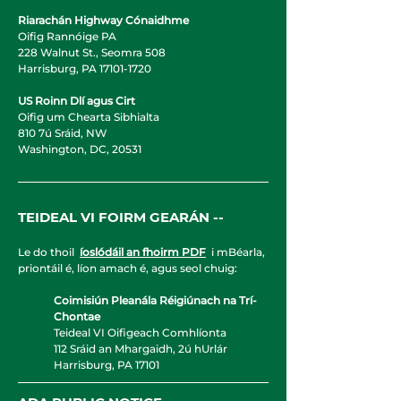
Riarachán Highway Cónaidhme
Oifig Rannóige PA
228 Walnut St., Seomra 508
Harrisburg, PA
17101-1720
US Roinn Dlí agus Cirt
Oifig um Chearta Sibhialta
810 7ú Sráid, NW
Washington, DC, 20531
TEIDEAL VI FOIRM GEARÁN --
Le do thoil
íoslódáil an fhoirm PDF
i mBéarla,
priontáil é, líon amach é, agus seol chuig:
Coimisiún Pleanála Réigiúnach na Trí-
Chontae
Teideal VI Oifigeach Comhlíonta
112 Sráid an Mhargaidh, 2ú hUrlár
Harrisburg, PA 17101