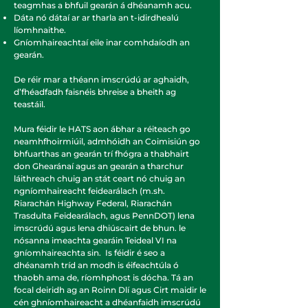
teagmhas a bhfuil gearán á dhéanamh acu.
Dáta nó dátaí ar ar tharla an t-idirdhealú
líomhnaithe.
Gníomhaireachtaí eile inar comhdaíodh an
gearán.
De réir mar a théann imscrúdú ar aghaidh,
d’fhéadfadh faisnéis bhreise a bheith ag
teastáil.
Mura féidir le HATS aon ábhar a réiteach go
neamhfhoirmiúil, admhóidh an Coimisiún go
bhfuarthas an gearán trí fhógra a thabhairt
don Ghearánaí agus an gearán a tharchur
láithreach chuig an stát ceart nó chuig an
ngníomhaireacht feidearálach (m.sh.
Riarachán Highway Federal, Riarachán
Trasdulta Feidearálach, agus PennDOT) lena
imscrúdú agus lena dhiúscairt de bhun. le
nósanna imeachta gearáin Teideal VI na
gníomhaireachta sin.
Is féidir é seo a
dhéanamh tríd an modh is éifeachtúla ó
thaobh ama de, ríomhphost is dócha. Tá an
focal deiridh ag an Roinn Dlí agus Cirt maidir le
cén ghníomhaireacht a dhéanfaidh imscrúdú