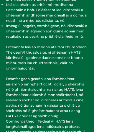
Úsáid a bhaint as critéir nó modhanna
riaracháin a bhfuil d’éifeacht leo idirdhealú a
dhéanamh ar dhaoine mar gheall ar a gcine, a
ndath nó a mbunús náisiúnta; nó,
Imeaglú, bagairt, comhéigean, nó idirdhealú a
dhéanamh in aghaidh aon duine aonair mar
retaliation as ceart nó pribhléid a fheidhmiú.
I dteannta leis an mbonn atá faoi chumhdach
Theideal VI thuasluaite, ní dhéanann HATS
idirdhealú i gcoinne daoine aonair ar bhonn
míchumais ina chuid seirbhísí, cláir nó
gníomhaíochtaí.
Déanfar gach gearán lena líomhnaítear
eisiamh ó rannpháirtíocht i gclár, ó sheirbhís
nó ó ghníomhaíocht arna riar ag HATS, lena
líomhnaítear eisiamh ó rannpháirtíocht i, nó
séanadh sochar nó idirdhealú ar fhorais cine,
datha, nó tionscnaimh náisiúnta ó chlár, ó
sheirbhís nó ó ghníomhaíocht arna riar ag
HATS a chur ar aghaidh chuig
Comhordaitheoir Teideal VI HATS lena
ionghabháil agus lena ndiúscairt. próiseas
réitithe gearán an riaracháin oibriúcháin chuí.