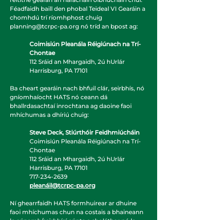
Féadfaidh baill den phobal Teideal VI Gearáin a
chomhdú trí ríomhphost chuig
planning@tcrpc-pa.org
nó tríd an bpost ag:
Coimisiún Pleanála Réigiúnach na Trí-
Chontae
112 Sráid an Mhargaidh, 2ú hUrlár
Harrisburg, PA 17101
Ba cheart gearáin nach bhfuil clár, seirbhís, nó
gníomhaíocht HATS nó ceann dá
bhallrdasachtaí inrochtana ag daoine faoi
mhíchumas a dhíriú chuig:
Steve Deck, Stiúrthóir Feidhmiúcháin
Coimisiún Pleanála Réigiúnach na Trí-
Chontae
112 Sráid an Mhargaidh, 2ú hUrlár
Harrisburg, PA 17101
717-234-2639
pleanáil@tcrpc-pa.org
Ní ghearrfaidh HATS formhuirear ar dhuine
faoi mhíchumas chun na costais a bhaineann