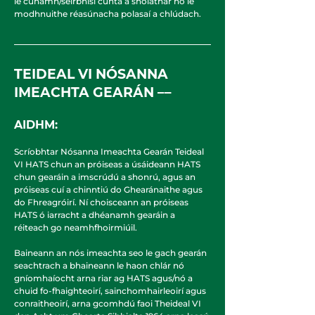
le cúnamh/seirbhísí cúnta a sholáthar nó le
modhnuithe réasúnacha polasaí a chlúdach.
TEIDEAL VI NÓSANNA
IMEACHTA GEARÁN ––
AIDHM:
Scríobhtar Nósanna Imeachta Gearán Teideal
VI HATS chun an próiseas a úsáideann HATS
chun gearáin a imscrúdú a shonrú, agus an
próiseas cuí a chinntiú do Ghearánaithe agus
do Fhreagróirí. Ní choisceann an próiseas
HATS ó iarracht a dhéanamh gearáin a
réiteach go neamhfhoirmiúil.
Baineann an nós imeachta seo le gach gearán
seachtrach a bhaineann le haon chlár nó
gníomhaíocht arna riar ag HATS agus/nó a
chuid fo-fhaighteoirí, sainchomhairleoirí agus
conraitheoirí, arna gcomhdú faoi Theideal VI