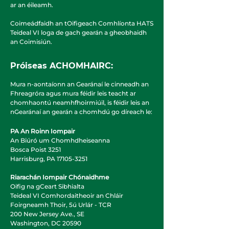
ar an éileamh.
Coimeádfaidh an tOifigeach Comhlíonta HATS
Teideal VI loga de gach gearán a gheobhaidh
an Coimisiún.
Próiseas ACHOMHAIRC:
Mura n-aontaíonn an Gearánaí le cinneadh an
Fhreagróra agus mura féidir leis teacht ar
chomhaontú neamhfhoirmiúil, is féidir leis an
nGearánaí an gearán a chomhdú go díreach le:
PA An Roinn Iompair
An Biúró um Chomhdheiseanna
Bosca Poist 3251
Harrisburg, PA
17105-3251
Riarachán Iompair Chónaidhme
Oifig na gCeart Sibhialta
Teideal VI Comhordaitheoir an Chláir
Foirgneamh Thoir, 5ú Urlár - TCR
200 New Jersey Ave., SE
Washington, DC 20590