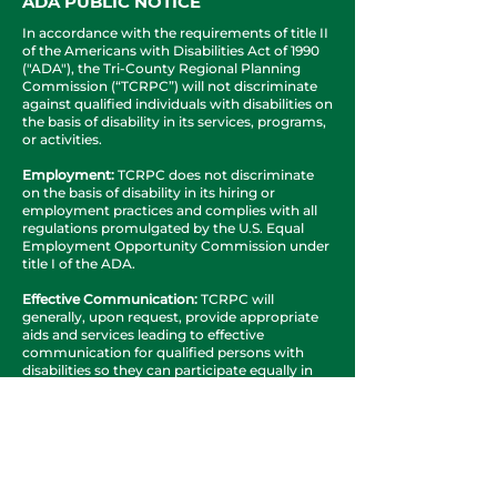
ADA PUBLIC NOTICE
In accordance with the requirements of title II
of the Americans with Disabilities Act of 1990
("ADA"), the Tri-County Regional Planning
Commission (“TCRPC”) will not discriminate
against qualified individuals with disabilities on
the basis of disability in its services, programs,
or activities.
Employment:
TCRPC does not discriminate
on the basis of disability in its hiring or
employment practices and complies with all
regulations promulgated by the U.S. Equal
Employment Opportunity Commission under
title I of the ADA.
Effective Communication:
TCRPC will
generally, upon request, provide appropriate
aids and services leading to effective
communication for qualified persons with
disabilities so they can participate equally in
TCRPC’s programs, services, and activities,
including qualified sign language interpreters,
documents in Braille, and other ways of
making information and communications
accessible to people who have speech,
hearing, or vision impairments.