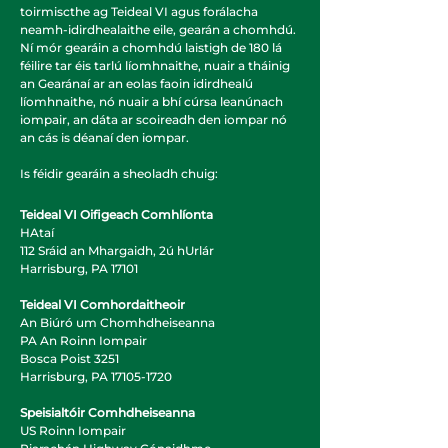
toirmiscthe ag Teideal VI agus forálacha
neamh-idirdhealaithe eile, gearán a chomhdú.
Ní mór gearáin a chomhdú laistigh de 180 lá
féilire tar éis tarlú líomhnaithe, nuair a tháinig
an Gearánaí ar an eolas faoin idirdhealú
líomhnaithe, nó nuair a bhí cúrsa leanúnach
iompair, an dáta ar scoireadh den iompar nó
an cás is déanaí den iompar.
Is féidir gearáin a sheoladh chuig:
Teideal VI Oifigeach Comhlíonta
HAtaí
112 Sráid an Mhargaidh, 2ú hUrlár
Harrisburg, PA 17101
Teideal VI Comhordaitheoir
An Biúró um Chomhdheiseanna
PA An Roinn Iompair
Bosca Poist 3251
Harrisburg, PA
17105-1720
Speisialtóir Comhdheiseanna
US Roinn Iompair