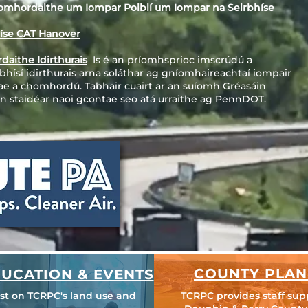
Comhordaithe um Iompar Poiblí um Iompar na Seirbhíse
híse CAT Hanover
aithe Idirthurais
Is é an príomhsprioc imscrúdú a
bhísí idirthurais arna soláthar ag gníomhaireachtaí iompair
tae a chomhordú. Tabhair cuairt ar an suíomh Gréasáin
in staidéar naoi gcontae seo atá urraithe ag PennDOT.
COUNTY PLAN
UCATION & EVENTS
est on TCRPC's land use and
TCRPC provides staff sup