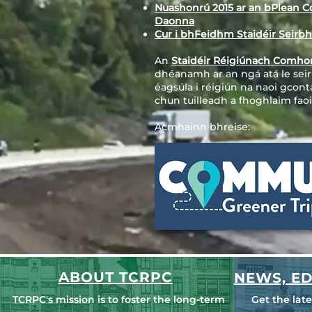
Nuashonrú 2015 ar an bPlean 
Daonna
Cur i bhFeidhm Staidéir Seirb
An
Staidéir Réigiúnach Comhord
dhéanamh ar an ngá atá le seir
éagsúla i réigiún na naoi gcon
chun tuilleadh a fhoghlaim fao
Acmhainn bhreise:
ABOUT TCRPC
NEWS, ED
TCRPC's mission is to foster the long-term
Get the lat