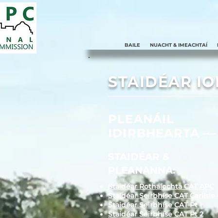
BAILE
NUACHT & IMEACHTAÍ
STAIDÉAR IO
PLEANÁIL
IDIRBHEARTA ––
STAIDÉAR &
PLEANANNA:
Staidéar Rothaíochta CAT APC
Staidéar Seirbhíse CAT Carlisl
Staidéar Seirbhíse CAT Pt 1
Staidéar Seirbhíse CAT Pt 2