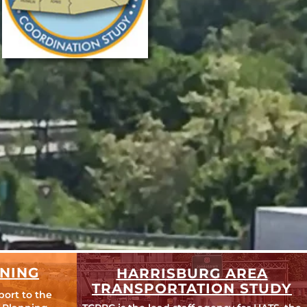
NING
HARRISBURG AREA
TRANSPORTATION STUDY
port to the