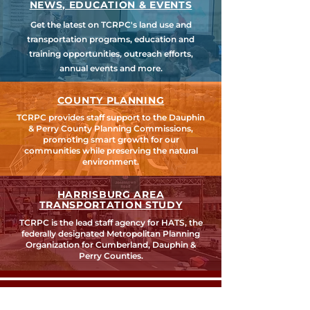
NEWS, EDUCATION & EVENTS
Get the latest on TCRPC's land use and
transportation programs, education and
training opportunities, outreach efforts,
annual events and more.
COUNTY PLANNING
TCRPC provides staff support to the Dauphin
& Perry County Planning Commissions,
promoting smart growth for our
communities while preserving the natural
environment.
HARRISBURG AREA
TRANSPORTATION STUDY
TCRPC is the lead staff agency for HATS, the
federally designated Metropolitan Planning
Organization for Cumberland, Dauphin &
Perry Counties.