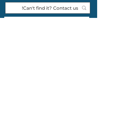
SUBSCRIBE TO OUR QUARTERLY
NEWSLETTER >
Subscribe
CONTACT US >
(717) 234-2639
320 Market St., #301E
Harrisburg PA
17101-2225
© 2024 Tri-County Regional
Planning Commission
TRANSLATION
TITLE VI & ADA INFORMATION & COMPLAINT FORMS
DISCLAIMER / PRIVACY / COOKIES