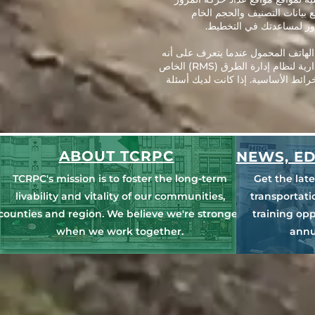
بيانات التصنيف والحجم الخام
إليه من خلال نفس موقع الويب. سيتحول TIRe تلقائيًا إلى إصدار الهاتف المحمول عندما يتعرف على أنه
يتم الوصول إليه من خلال جهاز محمول. نسخة الهاتف المحمول لديها حق الوصول إلى محطات TMS ، والمعلومات الإدارية لنظام إدارة الطرق (RMS) الخاص
 ، و TMS Limit Seg بالإضافة إلى العديد من الخرائط الأساسية. إذا كانت لديك أسئلة
ABOUT TCRPC
NEWS, ED
TCRPC's mission is to foster the long-term
Get the lat
livability and vitality of our communities,
transportat
counties and region. We believe we're stronger
training opp
when we work together.
annu