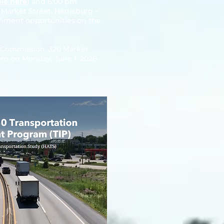
ble here
) and 6:00 pm
0 Market Street, Harrisburg –
comment opportunities on the
g Commission, 320 Market
 pm on Monday, June 1, 2026.