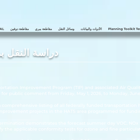
Planning Toolkit Te
الأدوات والبيانات
وسائل النقل
مقاطعة بيري
مقاطعة دوفين
AL
دراسة النقل ب
م
ortation Improvement Program (TIP) and associated Air Quali
 for public comment from Friday, May 1, 2026, to Monday, June 
 comprehensive listing of all federally funded transportation 
improvement projects in the HATS area programmed for fundin
termination demonstrates the forecast summer day VOC, NOx 
y the applicable conformity tests for ozone and fine particula