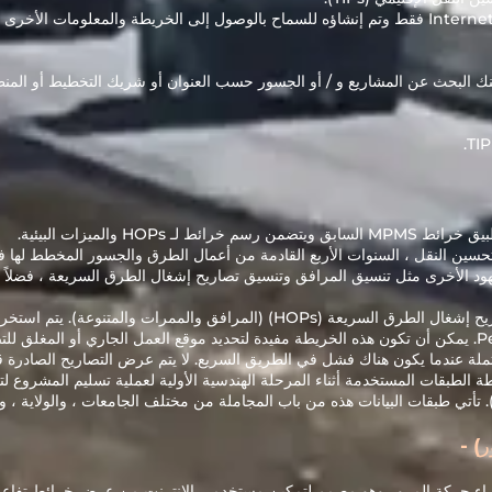
هذا التطبيق للاستخدام مع Internet Explorer فقط وتم إنشاؤه للسماح بالوصول إلى الخريطة والمع
م Internet Explorer ، يمكنك البحث عن المشاريع و / أو الجسور حسب العنوان أو شريك التخطيط أ
ن رسم خرائط لـ HOPs والميزات البيئية.
سين النقل ، السنوات الأربع القادمة من أعمال الطرق والجسور المخطط لها ف
ود الأخرى مثل تنسيق المرافق وتنسيق تصاريح إشغال الطرق السريعة ، فضلاً
تمثل هذه الخريطة تصاريح إشغال الطرق السريعة (HOPs) (المرافق والممر
الإلكتروني (EPS) الخاص بـ PennDOT. يمكن أن تكون هذه الخريطة مفيدة لتحديد موقع العمل الجاري
 يكون هناك فشل في الطريق السريع. لا يتم عرض التصاريح الصادرة قبل EPS ولم يتم تحميلها في 
 الطبقات المستخدمة أثناء المرحلة الهندسية الأولية لعملية تسليم المشروع لتحدي
) -
صاء حركة المرور وهو مصمم لتمكين مستخدمي الإنترنت من عرض خرائط تفاعلية