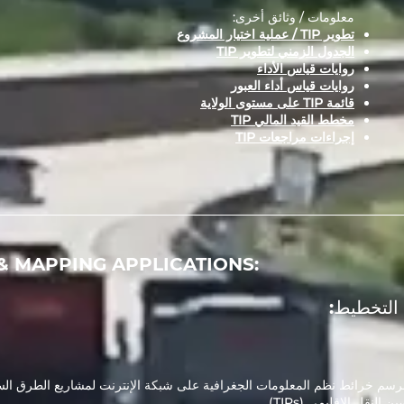
معلومات / وثائق أخرى:
تطوير TIP / عملية اختيار المشروع
الجدول الزمني لتطوير TIP
روايات قياس الأداء
روايات قياس أداء العبور
قائمة TIP على مستوى الولاية
مخطط القيد المالي TIP
إجراءات مراجعات TIP
& MAPPING APPLICATIONS:
التخطيط:
رسم خرائط نظم المعلومات الجغرافية على شبكة الإنترنت لمشاريع الطرق الس
نقل الإقليمي (TIPs).