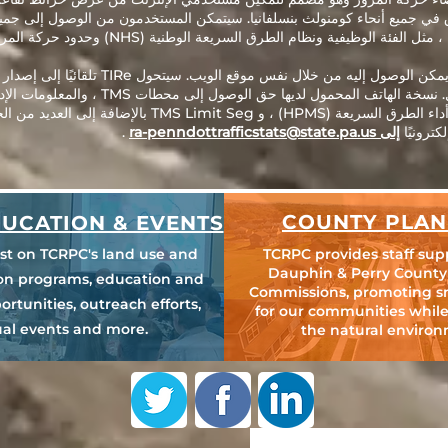
ي جميع أنحاء كومنولث بنسلفانيا. سيتمكن المستخدمون من الوصول إلى جميع 
فية ونظام الطرق السريعة الوطنية (NHS) وحدود حركة المرور لمساعدتك في التخطيط.
يحتوي TIRe أيضًا على إصدار محمول يمكن الوصول 
بـ PennDOT ، وعينات نظام مراقبة أداء الطرق السريعة (HPMS)
كترونيًا
إلى ra-penndottrafficstats@state.pa.us
.
COUNTY PLAN
UCATION & EVENTS
est on TCRPC's land use and
TCRPC provides staff sup
Dauphin & Perry County
ion programs, education and
Commissions, promoting s
ortunities, outreach efforts,
for our communities while
al events and more.
the natural environ