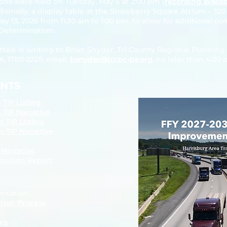
ions were held on Tuesday, May 5 at 2:00 pm (
recording availa
itionally, a display table at the Strawberry Square Atrium – 32
y 13, 2026 from 11:30 am to 1:00 pm. to allow for additional 
 Determination.
ted in writing to Brian Snyder, Tri-County Regional Plannin
A, 17101-2225; email:
bsnyder@tcrpc-pa.org
, no later than 4:00
ENTS
TIP Listing
TIP Narrative
 TIP Listing
n TIP Narrative
g
 Narrative
ination Report
ntation:
tion Process
es