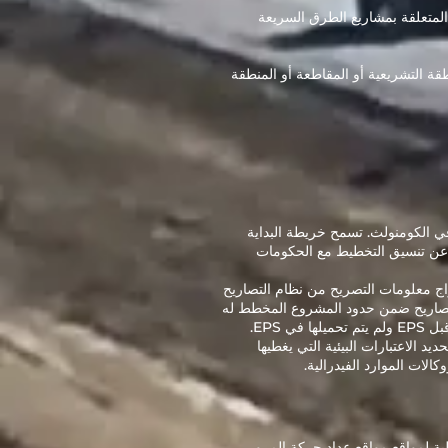
لومات الأخرى المتعلقة بمشاريع الطرق السريعة
و المنطقة التشريعية أو المقاطعة أو المنطقة
ي الكومنولث. تسمح خريطة البداية
 عن تنسيق التخطيط مع الحكومات
ات والمتنوعة). يتم استخراج معلومات التصريح من نظام التصاريح
 أو المغلق للتصاريح ضمن حدود المشروع المخطط له
EPS.
د الاعتبارات البيئية التي يغطيها
 لمواقع مواقع عداد حركة المرور