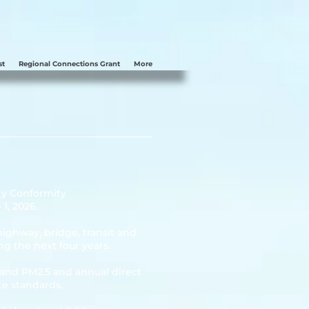
st
Regional Connections Grant
More
ty Conformity
1, 2026.
highway, bridge, transit and
g the next four years.
and PM2.5 and annual direct
te standards.