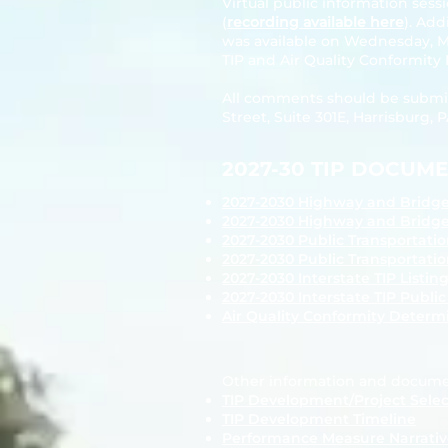
Virtual public information sess
(
recording available here
). Add
was available on Wednesday, Ma
TIP and Air Quality Conformity
All comments should be submit
Street, Suite 301E, Harrisburg, P
2027-30 TIP DOCUM
2027-2030 Highway and Bridge 
2027-2030 Highway and Bridge 
2027-2030 Public Transportation
2027-2030 Public Transportatio
2027-2030 Interstate TIP Listin
2027-2030 Interstate TIP Public
Air Quality Conformity Determ
Other information and docume
TIP Development/Project Selec
TIP Development Timeline
Performance Measure Narrativ