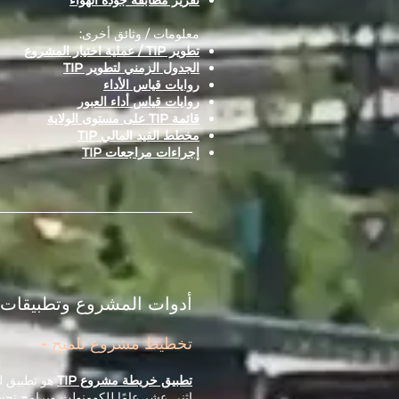
تقرير مطابقة جودة الهواء
معلومات / وثائق أخرى:
تطوير TIP / عملية اختيار المشروع
الجدول الزمني لتطوير TIP
روايات قياس الأداء
روايات قياس أداء العبور
قائمة TIP على مستوى الولاية
مخطط القيد المالي TIP
إجراءات مراجعات TIP
أدوات المشروع وتطبيقات 
تخطيط مشروع تلميح -
تطبيق خريطة مشروع TIP
هو تطبيق ل
اثني عشر عامًا للكومنولث وبرامج تحسين ال