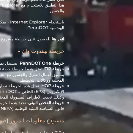
والجسور.
باستخدا
الهندسية PennDOT.
انقر هنا
للحصول على خريطة مشروع TIP.
خريطة بينندوت وان -
خريطة PennDOT One
يستبدل تطبيق خرائط MPMS السابق ويتضم
خريطة TIP:
تمثل هذه الخريطة خطة تح
بتنسيق أعمال الطرق والجسور مع الجه
المحلية ووكالات التخطيط.
خريطة HOP:
وكذلك تحديد الأطراف المسؤولة المحتملة عندما
خريطة الفحص البيئي:
تحدد هذه الخريطة
قانون السياسة البيئية الوطنية (NEPA). تأتي طبقات البيانات هذه من باب المجاملة من مختلف الجامعات ، والولاية ، ووكالات الموارد الفيدرالية.
مستودع معلومات المرور (صور
TIRe هو
تطبيق ويب
لتوفير بيانات إح